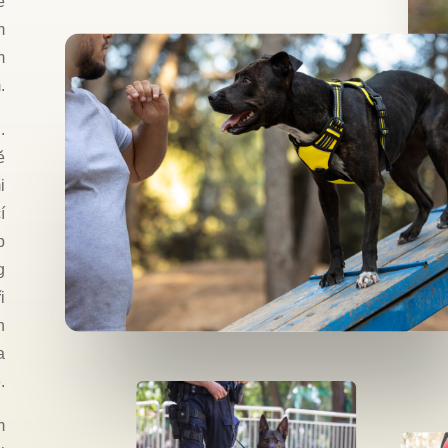
e
m
m
.
.
ě
i
í
b
g
i
h
a
.
m