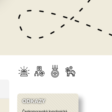
ODKAZY
Českomoravská kynologická