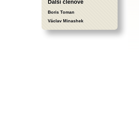
Další členové
Boris Toman
Václav Minashek