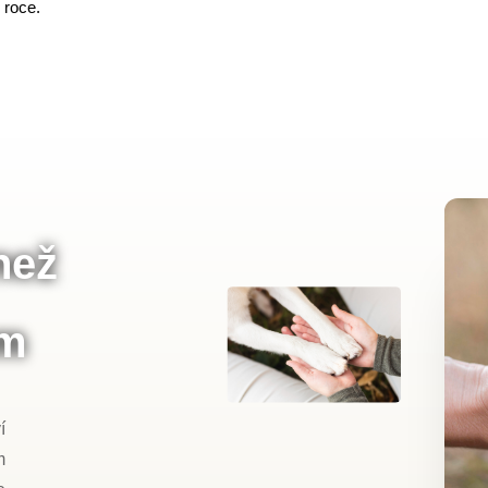
roce.
než
ům
í
m