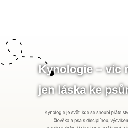
Kynologie – víc 
jen láska ke ps
Kynologie je svět, kde se snoubí přátelstv
člověka a psa s disciplínou, výcvike