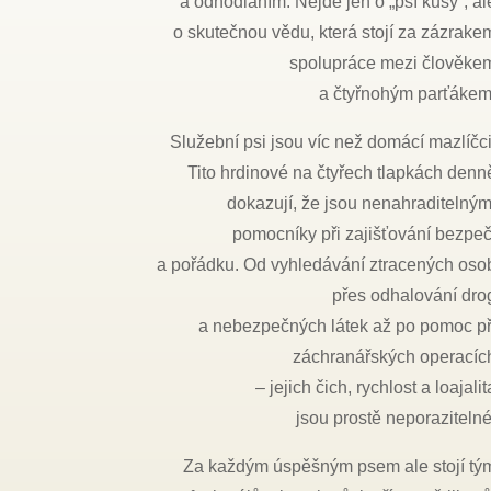
a odhodláním. Nejde jen o „psí kusy“, al
o skutečnou vědu, která stojí za zázrake
spolupráce mezi člověke
a čtyřnohým parťákem
Služební psi jsou víc než domácí mazlíčci
Tito hrdinové na čtyřech tlapkách denn
dokazují, že jsou nenahraditelným
pomocníky při zajišťování bezpeč
a pořádku. Od vyhledávání ztracených oso
přes odhalování dro
a nebezpečných látek až po pomoc př
záchranářských operacíc
– jejich čich, rychlost a loajalit
jsou prostě neporazitelné
Za každým úspěšným psem ale stojí tý