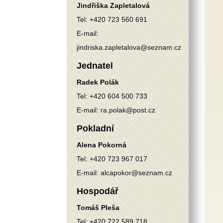
Jindřiška Zapletalová
Tel:
+420 723 560 691
E-mail:
jindriska.zapletalova@seznam.cz
Jednatel
Radek Polák
Tel:
+420 604 500 733
E-mail:
ra.polak@post.cz
Pokladní
Alena Pokorná
Tel:
+420 723 967 017
E-mail:
alcapokor@seznam.cz
Hospodář
Tomáš Pleša
Tel:
+420 722 589 718